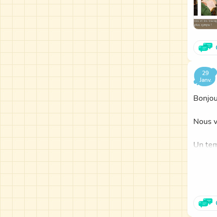
29
Janv.
Bonjou
Nous v
Un tem
Venez 
Cordia
Carine
Chef d