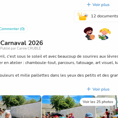
s d’élèves (APEL). Pour tous les enfants dont les parents le so
Voir plus
entrée.
12 document
stes des classes sont affichées devant l'école. Vous trouverez
j
Commenter (0)
ndredi 28 aout :
te du restaurant municipal, de 10h30 à 11h30,
Carnaval 2026
parents de PS et MS pourront venir à l’école entre 11h et 12h
Publié par Carine CRUBLE
 enfant. Ceci facilitera la disponibilité de l’enseignante et de
vril, c'est sous le soleil et avec beaucoup de sourires aux lèvr
ptembre.
er en atelier : chamboule-tout, parcours, tatouage, art visuel, k
couleurs et mille paillettes dans les yeux des petits et des gr
 tous !
Voir plus
Voir les 25 photos