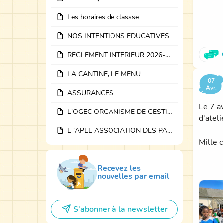
parent
Les horaires de classse
de la r
NOS INTENTIONS EDUCATIVES
Les li
REGLEMENT INTERIEUR 2026-2027
Le ve
LA CANTINE, LE MENU
- Visi
07
Avr.
- Les 
ASSURANCES
de leur
Le 7 a
L'OGEC ORGANISME DE GESTION
1er se
d'ateli
L 'APEL ASSOCIATION DES PARENTS d'élèves
Mille 
Merci à
Recevez les
nouvelles par email
S'abonner à la newsletter