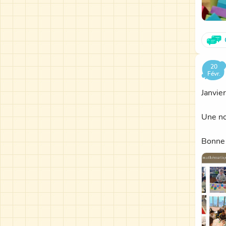
20
Févr.
Janvier
Une no
Bonne