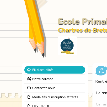
Ecole Prima
Chartres de Bret
29
Fil d'actualités
Juin
Notre adresse
Rentr
Contactez-nous
La ren
Modalités d'inscription et tarifs Ecole et Garderie
Le ras
HISTORIQUE