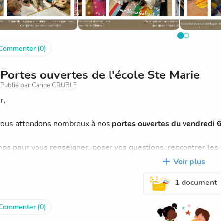
Commenter (0)
Portes ouvertes de l'école Ste Marie
Publié par Carine CRUBLE
r,
ous attendons nombreux à nos
portes ouvertes du vendredi 
ps pour vous renseigner, poser vos questions, rencontrer les 
visiter nos locaux avec nos élèves, "apprentis guides" pour l'oc
Voir plus
1 document
lement,
 Crublé
'établissement
Commenter (0)