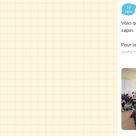
13
Janv.
Voici 
sapin.
Pour l
matern
Cadeau