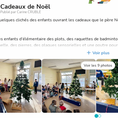
Cadeaux de Noël
Publié par Carine CRUBLE
quelques clichés des enfants ouvrant les cadeaux que le père 
es enfants d'élémentaire des plots, des raquettes de badminton,
elle, des pierres, des plaques sensorielles et une poutre pour 
Voir plus
x offerts aux enfants grâce aux subventions de l'Apel et de la 
Voir les 9 photos