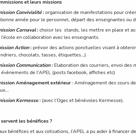
mmissions et leurs missions
ssion Convivialité
:
organisation de manifestations pour créer u
 bonne année pour le personnel, départ des enseignantes ou d
ission Carnaval
:
choisir les stands, les mettre en place et 
à l’école en collaboration avec les enseignants.
ssion Action
:
prévoir des actions ponctuelles visant à obtenir
endriers, chocolats, tasses, étiquettes…)
ission Communication
:
Elaboration des courriers, envoi des
s évènements de l'APEL (posts facebook, affiches etc)
ission Aménagement extérieur
: Aménagement des cours de ré
ux...
ission Kermesse
:
(avec l’Ogec et bénévoles Kermesse).
 servent les bénéfices ?
aux bénéfices et aux cotisations, l’APEL a pu aider à financer d