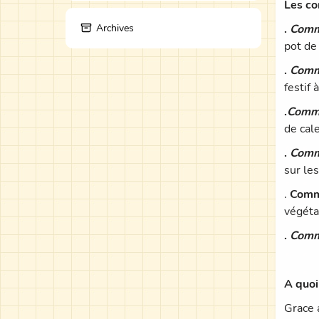
Les co
Archives
.
Commi
pot de
.
Comm
festif 
.
Commi
de cal
.
Comm
sur le
.
Comm
végéta
.
Comm
A quoi
Grace 