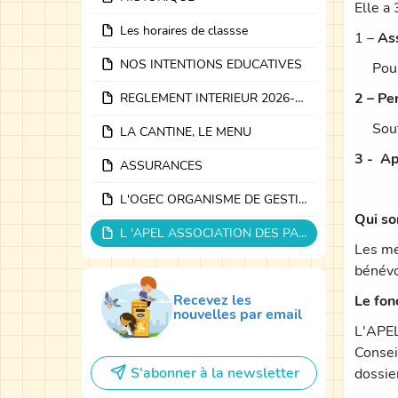
Elle a 
Les horaires de classse
1 –
Ass
NOS INTENTIONS EDUCATIVES
Pour d
2 – Pe
REGLEMENT INTERIEUR 2026-2027
Souten
LA CANTINE, LE MENU
3 - Ap
ASSURANCES
L'OGEC ORGANISME DE GESTION
Qui so
L 'APEL ASSOCIATION DES PARENTS d'élèves
Les me
bénévo
Recevez les
Le fon
nouvelles par email
L'APEL
Consei
S'abonner à la newsletter
dossie