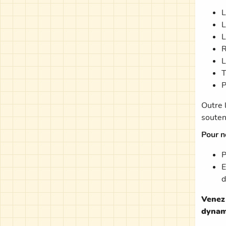
L
L
L
R
L
T
P
Outre 
souten
Pour n
P
E
d
Venez
dynam